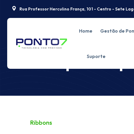
Rua Professor Herculino França, 101 - Centro - Sete L
Home
Gestão de Po
Ribbons para Imp
Suporte
Ribbons