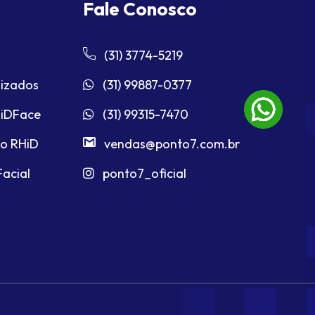
Fale Conosco
(31) 3774-5219
lizados
(31) 99887-0377
 iDFace
(31) 99315-7470
to RHiD
vendas@ponto7.com.br
Facial
ponto7_oficial