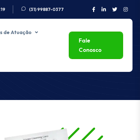
219
(31) 99887-0377
s de Atuação
Fale
Conosco
Ribbons
Home