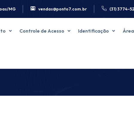
agoas/MG
vendas@ponto7.com.br
(31) 3774-5
nto
Controle de Acesso
Identificação
Área
ressora